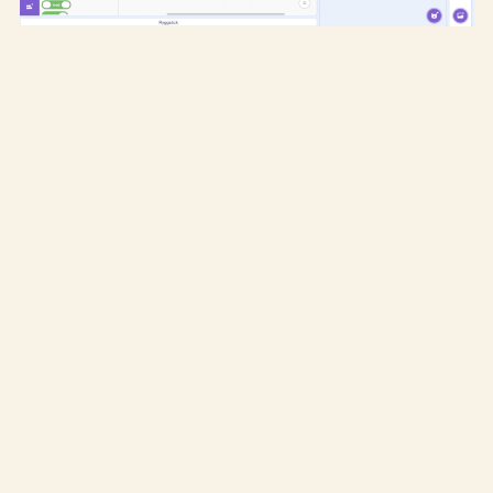
BRA GENVÄGAR
Anmälan till nyhetsbrev
Kontakta medarbetare
KONTAKTA OSS