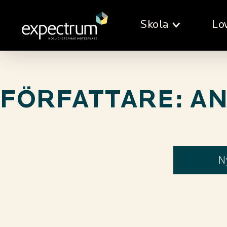
Skola
Lo
FÖRFATTARE:
AN
N