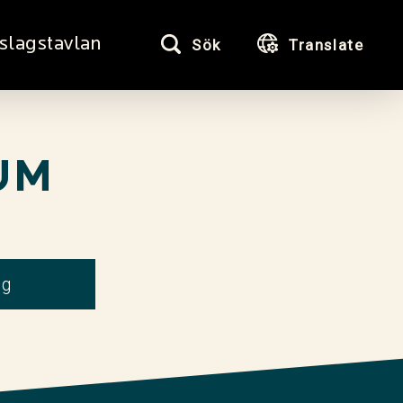
slagstavlan
Sök
Translate
UM
gg