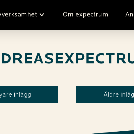
vverksamhet
Om expectrum
An
DREASEXPECTR
yare inlägg
Äldre inlä